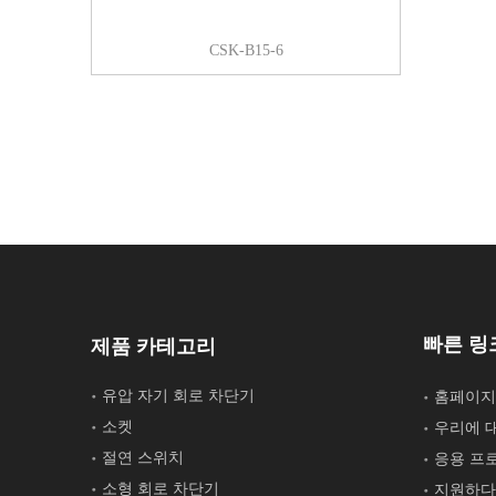
CSK-B15-6
빠른 링
제품 카테고리
유압 자기 회로 차단기
홈페이지
소켓
우리에 
절연 스위치
응용 프
소형 회로 차단기
지원하다