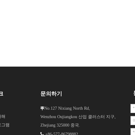
크
문의하기
No.127 Nixiang North Rd,

대해
Wenzhou Oujiangkou 산업 클러스터 지구,
로그램
Zhejiang 325000 중국.

+86-577-86798882